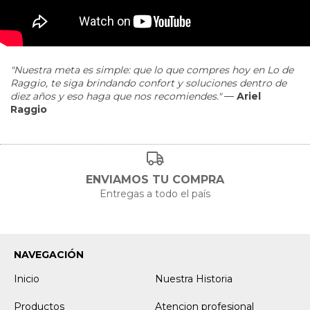
"Nuestra meta es simple: que lo que compres hoy en Lo de
Raggio, te siga brindando confort y soluciones dentro de
diez años y eso haga que nos recomiendes."
—
Ariel
Raggio
ENVIAMOS TU COMPRA
Entregas a todo el país
NAVEGACIÓN
Inicio
Nuestra Historia
Productos
Atencion profesional