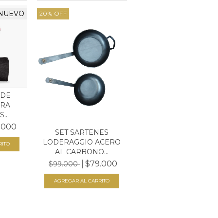
NUEVO
20
%
OFF
 DE
ARA
...
.000
SET SARTENES
LODERAGGIO ACERO
AL CARBONO...
$79.000
$99.000
AGREGAR AL CARRITO