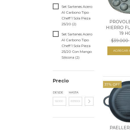
Set Sartenes Acero
Al Carbono Tipo
Cheff 1 Sola Pieza
PROVOLE
25/20 (2)
HIERRO F
19 HO
Set Sartenes Acero
Al Carbono Tipo
$39.000
Cheff 1 Sola Pieza
25/20 Con Mango
Silicona (2)
Precio
37
%
OFF
DESDE
HASTA
PAELLER