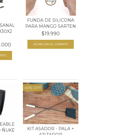
FUNDA DE SILICONA
ESANAL
PARA MANGO SARTEN
X30X2
$19.990
.000
44
%
OFF
EABLE
KIT ASADOR - PALA +
0 ÑUKE
ATIZADOR