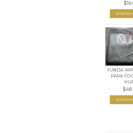
$16
FUNDA IM
PARA FO
HUAP
$48