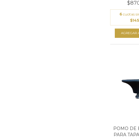
$870
6
cuotas si
$145
AGREGAR A
POMO DE 
PARA TAPA