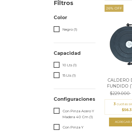
Filtros
26
%
OFF
Color
Negro (1)
Capacidad
10 Lts (1)
15 Lts (1)
CALDERO 
FUNDIDO (10,
$229.000
Configuraciones
3
cuotas si
$56.3
Con Pinza Acero Y
Madera 40 Cm (1)
AGREGAR A
Con Pinza Y