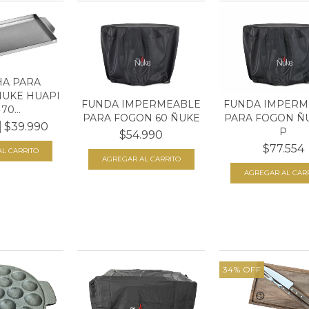
A PARA
UKE HUAPI
FUNDA IMPERMEABLE
FUNDA IMPERM
70...
PARA FOGON 60 ÑUKE
PARA FOGON Ñ
$39.990
P
$54.990
$77.554
34
%
OFF