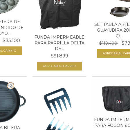
TERA DE
SET TABLA ART
UNDIDO DE
GUAYUBIRA 20
YO...
C/...
FUNDA IMPERMEABLE
$35.100
PARA PARRILLA DELTA
$79
$119.400
DE...
$91.899
FUNDA IMPERM
PARA FOGON 8
A BIFERA