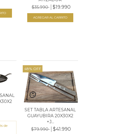
$19.990
$35.990
48
%
OFF
ESANAL
X30X2
SET TABLA ARTESANAL
GUAYUBIRA 20X30X2
+J...
és de
$41.990
$79.990