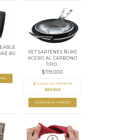
EABLE
SET SARTENES ÑUKE
UKE 80
ACERO AL CARBONO
TIPO...
$119.000
2
cuotas sin interés de
$59.500
AGREGAR AL CARRITO