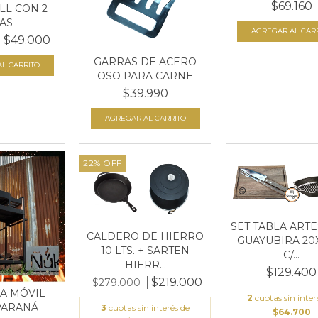
$69.160
LL CON 2
AS
$49.000
GARRAS DE ACERO
OSO PARA CARNE
$39.990
22
%
OFF
SET TABLA ART
CALDERO DE HIERRO
GUAYUBIRA 20
10 LTS. + SARTEN
C/...
HIERR...
$129.400
$219.000
$279.000
A MÓVIL
2
cuotas sin inter
PARANÁ
3
cuotas sin interés de
$64.700