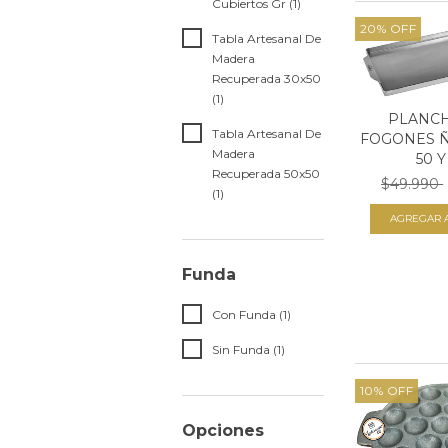
Cubiertos Gr (1)
20
%
OFF
Tabla Artesanal De
Madera
Recuperada 30x50
(1)
PLANCH
Tabla Artesanal De
FOGONES Ñ
Madera
50 Y 
Recuperada 50x50
$49.990
(1)
Funda
Con Funda (1)
Sin Funda (1)
10
%
OFF
Opciones