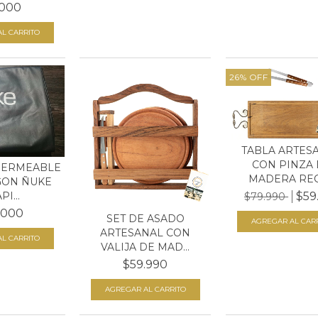
.000
26
%
OFF
TABLA ARTES
CON PINZA 
PERMEABLE
MADERA RECU
GON ÑUKE
$59
I...
$79.990
.000
SET DE ASADO
ARTESANAL CON
VALIJA DE MAD...
$59.990