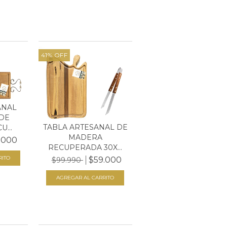
41
%
OFF
ANAL
DE
TABLA ARTESANAL DE
...
MADERA
.000
RECUPERADA 30X...
$59.000
$99.990
AGREGAR AL CARRITO