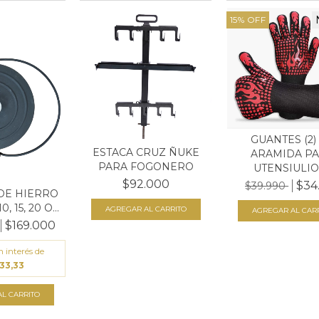
15
%
OFF
GUANTES (2)
ESTACA CRUZ ÑUKE
ARAMIDA P
PARA FOGONERO
UTENSIULIOS
$92.000
$34
$39.990
DE HIERRO
 15, 20 O...
$169.000
n interés de
33,33
L CARRITO